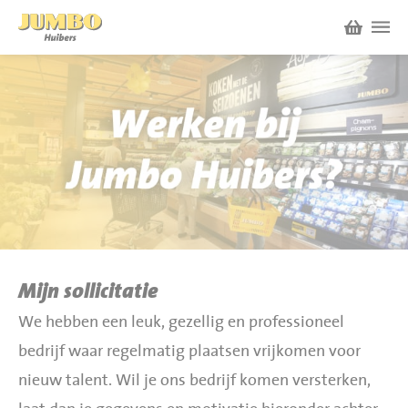
Winkels
P.W.A. Park
Nieuws
Bruïneplein
Acties
Petenbos
Werken bij Jumbo Huibers
Mijn sollicitatie
We hebben een leuk, gezellig en professioneel
Vacatures en Solliciteren
Jumbo.com
bedrijf waar regelmatig plaatsen vrijkomen voor
Werken en leren
nieuw talent. Wil je ons bedrijf komen versterken,