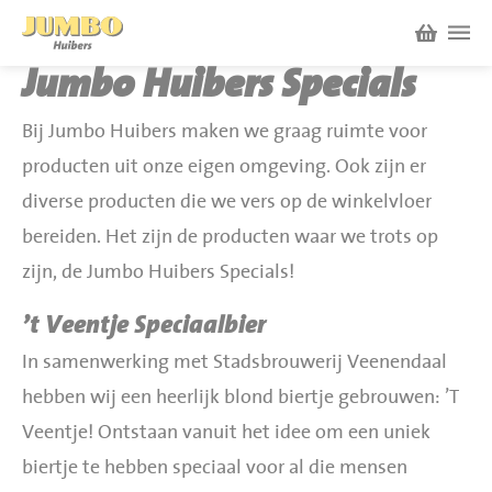
Jumbo Huibers Specials
Winkels
Bij Jumbo Huibers maken we graag ruimte voor
producten uit onze eigen omgeving. Ook zijn er
P.W.A. Park
Nieuws
diverse producten die we vers op de winkelvloer
Bruïneplein
bereiden. Het zijn de producten waar we trots op
Acties
zijn, de Jumbo Huibers Specials!
Petenbos
’t Veentje Speciaalbier
Werken bij Jumbo Huibers
In samenwerking met Stadsbrouwerij Veenendaal
hebben wij een heerlijk blond biertje gebrouwen: ’T
Vacatures en Solliciteren
Jumbo.com
Veentje! Ontstaan vanuit het idee om een uniek
Werken en leren
biertje te hebben speciaal voor al die mensen