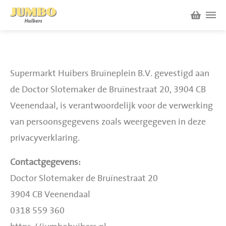
Winkels
Supermarkt Huibers Bruïneplein B.V. gevestigd aan
P.W.A. Park
Nieuws
de Doctor Slotemaker de Bruïnestraat 20, 3904 CB
Bruïneplein
Veenendaal, is verantwoordelijk voor de verwerking
van persoonsgegevens zoals weergegeven in deze
Acties
Petenbos
privacyverklaring.
Werken bij Jumbo Huibers
Contactgegevens:
Doctor Slotemaker de Bruïnestraat 20
Vacatures en Solliciteren
Jumbo.com
3904 CB Veenendaal
Werken en leren
0318 559 360