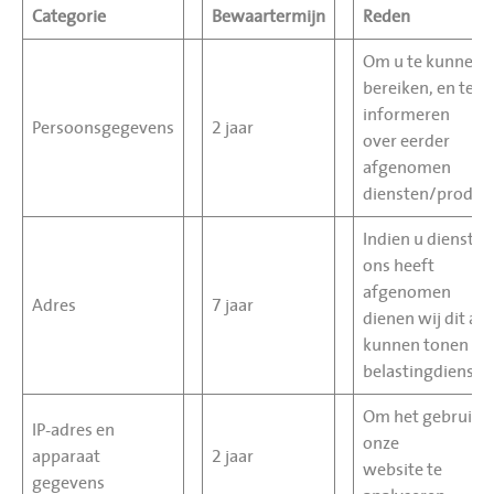
Categorie
Bewaartermijn
Reden
Om u te kunnen
bereiken, en te
informeren
Persoonsgegevens
2 jaar
over eerder
afgenomen
diensten/produc
Indien u diensten 
ons heeft
afgenomen
Adres
7 jaar
dienen wij dit aan
kunnen tonen bij
belastingdienst
Om het gebruik 
IP-adres en
onze
apparaat
2 jaar
website te
gegevens