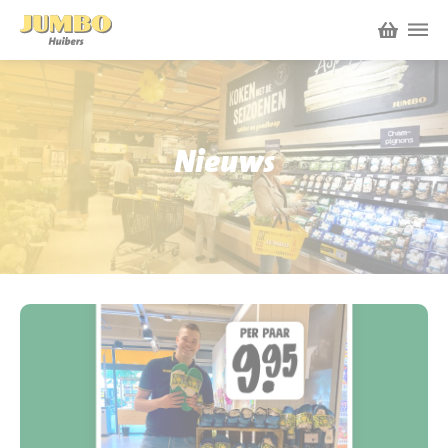
Winkels
P.W.A. Park
Nieuws
Nieuws
Bruïneplein
Acties
Petenbos
Werken bij Jumbo Huibers
Vacatures en Solliciteren
Jumbo.com
Werken en leren