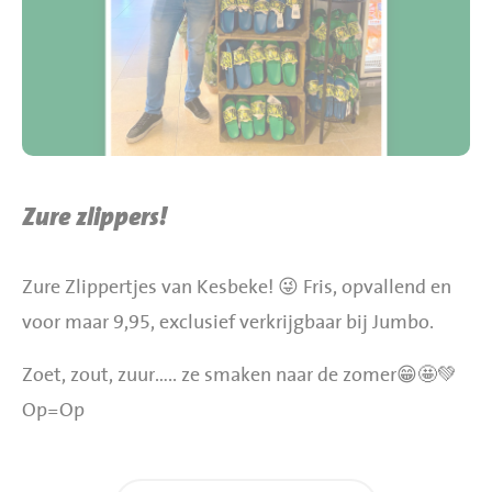
BBQ gigant webshop
Jumbo Huibers Specials
Zure zlippers!
Zure Zlippertjes van Kesbeke! 😜 Fris, opvallend en
voor maar 9,95, exclusief verkrijgbaar bij Jumbo.
Zoet, zout, zuur….. ze smaken naar de zomer😁🤩💚
Op=Op