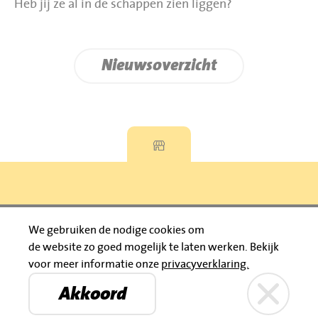
Heb jij ze al in de schappen zien liggen?
Nieuwsoverzicht
Privacyverklaring
We gebruiken de nodige cookies om
de website zo goed mogelijk te laten werken.
Bekijk
© 2026 Jumbo Huibers
voor meer informatie onze
privacyverklaring.
IBAN: NL92 RABO 0395111021
Bruïneplein
Petenbos
KVK: 30183196
Akkoord
Privacyverklaring
Jumbo Huibers