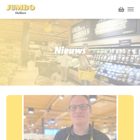
Winkels
P.W.A. Park
Nieuws
Nieuws
Bruïneplein
Acties
Petenbos
Werken bij Jumbo Huibers
Vacatures en Solliciteren
Jumbo.com
Werken en leren