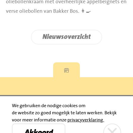
oliebollenkraam met overheerlijke appelbeignets en
verse oliebollen van Bakker Bos. 👩‍🍳
Nieuwsoverzicht
Privacyverklaring
We gebruiken de nodige cookies om
de website zo goed mogelijk te laten werken.
Bekijk
© 2026 Jumbo Huibers
voor meer informatie onze
privacyverklaring.
IBAN: NL92 RABO 0395111021
Bruïneplein
Petenbos
KVK: 30183196
Akkoord