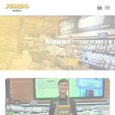
Winkels
P.W.A. Park
Nieuws
Nieuws
Bruïneplein
Acties
Petenbos
Werken bij Jumbo Huibers
Vacatures en Solliciteren
Jumbo.com
Werken en leren