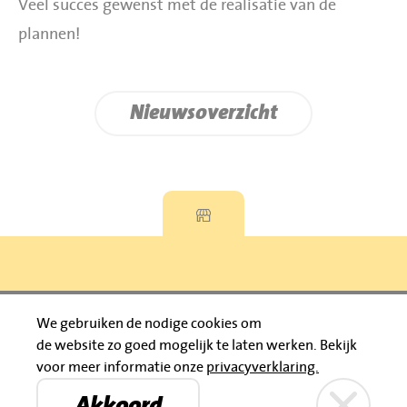
Veel succes gewenst met de realisatie van de
plannen!
Nieuwsoverzicht
Privacyverklaring
We gebruiken de nodige cookies om
de website zo goed mogelijk te laten werken.
Bekijk
© 2026 Jumbo Huibers
voor meer informatie onze
privacyverklaring.
IBAN: NL92 RABO 0395111021
Bruïneplein
Petenbos
KVK: 30183196
Akkoord