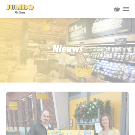
Winkels
P.W.A. Park
Nieuws
Nieuws
Bruïneplein
Acties
Petenbos
Werken bij Jumbo Huibers
Vacatures en Solliciteren
Jumbo.com
Werken en leren