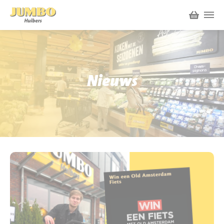
Winkels
P.W.A. Park
Nieuws
Nieuws
Bruïneplein
Acties
Petenbos
Werken bij Jumbo Huibers
Vacatures en Solliciteren
Jumbo.com
Werken en leren