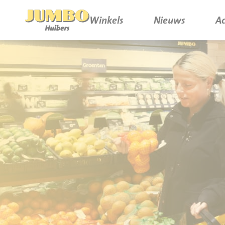
Winkels
Nieuws
Ac
Winkels
P.W.A. Park
Nieuws
Bruïneplein
Acties
Petenbos
Werken bij Jumbo Huibers
Vacatures en Solliciteren
Jumbo.com
Werken en leren