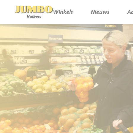
Winkels
Nieuws
Ac
Winkels
P.W.A. Park
Nieuws
Bruïneplein
Acties
Petenbos
Werken bij Jumbo Huibers
Vacatures en Solliciteren
Jumbo.com
Werken en leren