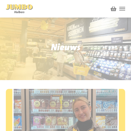
Winkels
P.W.A. Park
Nieuws
Nieuws
Bruïneplein
Acties
Petenbos
Werken bij Jumbo Huibers
Vacatures en Solliciteren
Jumbo.com
Werken en leren