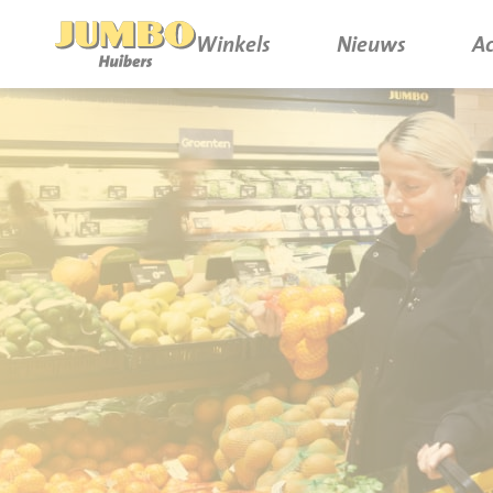
Winkels
Nieuws
Ac
Winkels
P.W.A. Park
Nieuws
Bruïneplein
Acties
Petenbos
Werken bij Jumbo Huibers
Vacatures en Solliciteren
Jumbo.com
Werken en leren