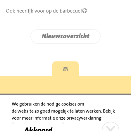
Ook heerlijk voor op de barbecue!😋
Nieuwsoverzicht
Privacyverklaring
We gebruiken de nodige cookies om
de website zo goed mogelijk te laten werken.
Bekijk
© 2026 Jumbo Huibers
voor meer informatie onze
privacyverklaring.
IBAN: NL92 RABO 0395111021
Bruïneplein
Petenbos
KVK: 30183196
Akkoord