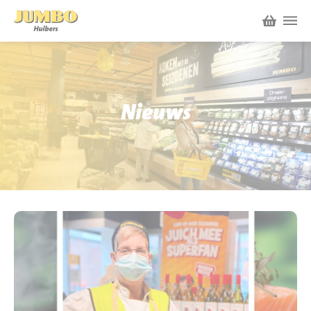
Winkels
P.W.A. Park
Nieuws
Nieuws
Bruïneplein
Acties
Petenbos
Werken bij Jumbo Huibers
Vacatures en Solliciteren
Jumbo.com
Werken en leren