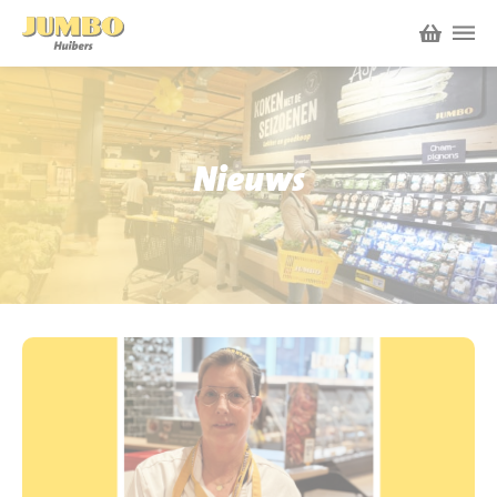
Winkels
P.W.A. Park
Nieuws
Nieuws
Bruïneplein
Acties
Petenbos
Werken bij Jumbo Huibers
Vacatures en Solliciteren
Jumbo.com
Werken en leren