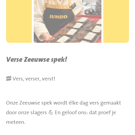
BBQ gigant webshop
Jumbo Huibers Specials
Verse Zeeuwse spek!
🥓 Vers, verser, verst!
Onze Zeeuwse spek wordt élke dag vers gemaakt
door onze slagers 💪 En geloof ons: dat proef je
meteen.