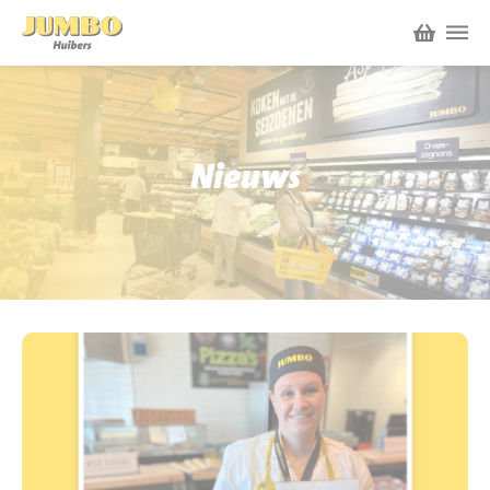
Winkels
P.W.A. Park
Nieuws
Nieuws
Bruïneplein
Acties
Petenbos
Werken bij Jumbo Huibers
Vacatures en Solliciteren
Jumbo.com
Werken en leren