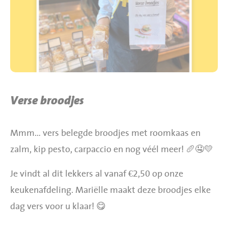
BBQ gigant webshop
Jumbo Huibers Specials
Verse broodjes
Mmm… vers belegde broodjes met roomkaas en
zalm, kip pesto, carpaccio en nog véél meer! 🥖🤤💛
Je vindt al dit lekkers al vanaf €2,50 op onze
keukenafdeling. Mariëlle maakt deze broodjes elke
dag vers voor u klaar! 😋