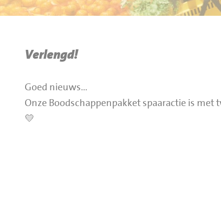
BBQ gigant webshop
Jumbo Huibers Specials
Verlengd!
Goed nieuws…
Onze Boodschappenpakket spaaractie is met t
💛