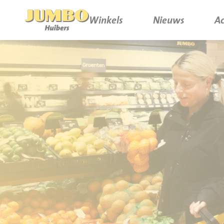
Winkels
Nieuws
Ac
Winkels
P.W.A. Park
Nieuws
Bruïneplein
Acties
Petenbos
Werken bij Jumbo Huibers
Vacatures en Solliciteren
Jumbo.com
Werken en leren