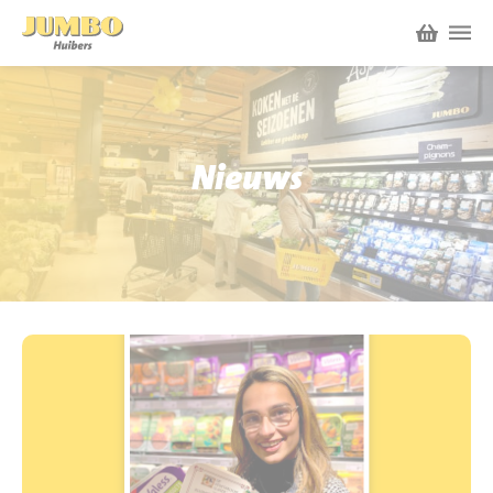
Winkels
P.W.A. Park
Nieuws
Nieuws
Bruïneplein
Acties
Petenbos
Werken bij Jumbo Huibers
Vacatures en Solliciteren
Jumbo.com
Werken en leren