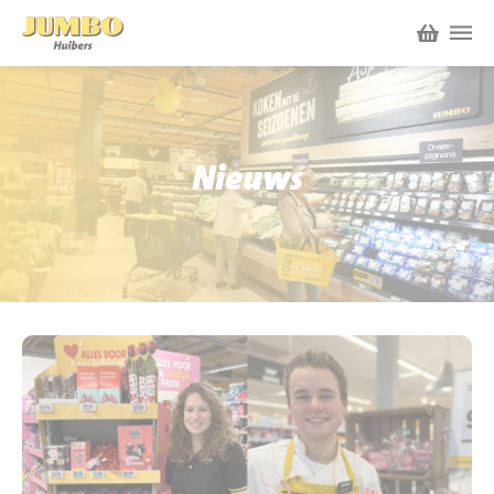
Winkels
P.W.A. Park
Nieuws
Nieuws
Bruïneplein
Acties
Petenbos
Werken bij Jumbo Huibers
Vacatures en Solliciteren
Jumbo.com
Werken en leren