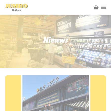
Winkels
P.W.A. Park
Nieuws
Nieuws
Bruïneplein
Acties
Petenbos
Werken bij Jumbo Huibers
Vacatures en Solliciteren
Jumbo.com
Werken en leren