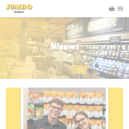
Winkels
P.W.A. Park
Nieuws
Nieuws
Bruïneplein
Acties
Petenbos
Werken bij Jumbo Huibers
Vacatures en Solliciteren
Jumbo.com
Werken en leren