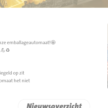
 onze emballageautomaat!🤩
.💪♻️
egeld op zit
tomaat het niet
Nieuwsoverzicht