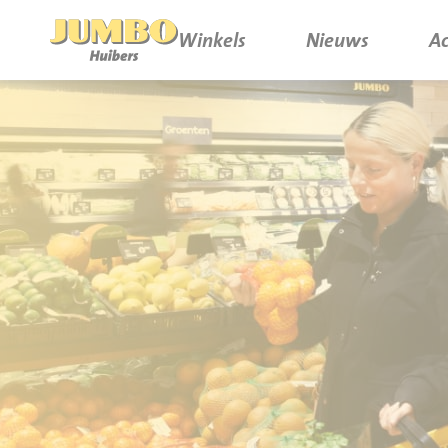
Winkels
Nieuws
Ac
Winkels
P.W.A. Park
Nieuws
Bruïneplein
Acties
Petenbos
Werken bij Jumbo Huibers
Vacatures en Solliciteren
Jumbo.com
Werken en leren