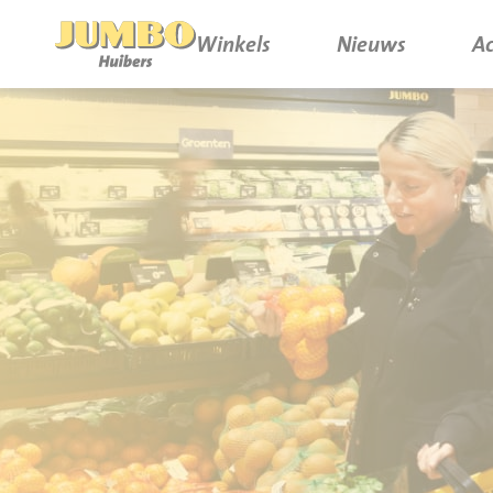
Winkels
Nieuws
Ac
Winkels
P.W.A. Park
Nieuws
Bruïneplein
Acties
Petenbos
Werken bij Jumbo Huibers
Vacatures en Solliciteren
Jumbo.com
Werken en leren