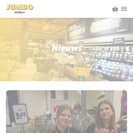
Winkels
P.W.A. Park
Nieuws
Nieuws
Bruïneplein
Acties
Petenbos
Werken bij Jumbo Huibers
Vacatures en Solliciteren
Jumbo.com
Werken en leren