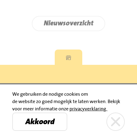
Nieuwsoverzicht
Privacyverklaring
We gebruiken de nodige cookies om
de website zo goed mogelijk te laten werken.
Bekijk
© 2026 Jumbo Huibers
voor meer informatie onze
privacyverklaring.
IBAN: NL92 RABO 0395111021
Bruïneplein
Petenbos
KVK: 30183196
Akkoord
Privacyverklaring
Jumbo Huibers
© 2026 Jumbo Huibers