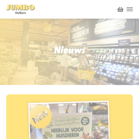
Winkels
P.W.A. Park
Nieuws
Nieuws
Bruïneplein
Acties
Petenbos
Werken bij Jumbo Huibers
Vacatures en Solliciteren
Jumbo.com
Werken en leren