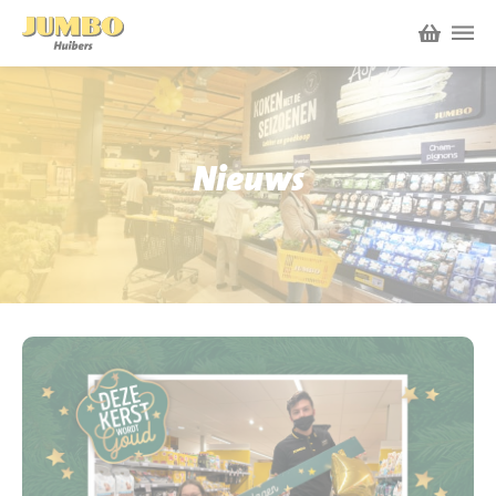
Winkels
P.W.A. Park
Nieuws
Nieuws
Bruïneplein
Acties
Petenbos
Werken bij Jumbo Huibers
Vacatures en Solliciteren
Jumbo.com
Werken en leren