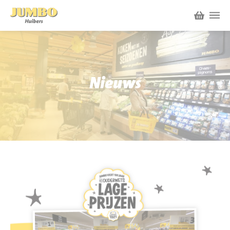
Winkels
P.W.A. Park
Nieuws
Nieuws
Bruïneplein
Acties
Petenbos
Werken bij Jumbo Huibers
Vacatures en Solliciteren
Jumbo.com
Werken en leren