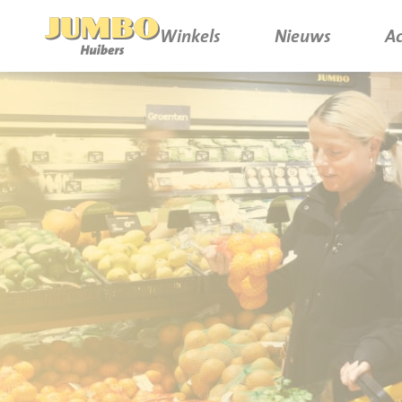
Winkels
Nieuws
Ac
Winkels
P.W.A. Park
Nieuws
Bruïneplein
Acties
Petenbos
Werken bij Jumbo Huibers
Vacatures en Solliciteren
Jumbo.com
Werken en leren