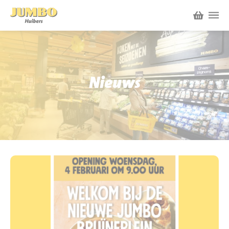
Winkels
P.W.A. Park
Nieuws
Nieuws
Bruïneplein
Acties
Petenbos
Werken bij Jumbo Huibers
Vacatures en Solliciteren
Jumbo.com
Werken en leren