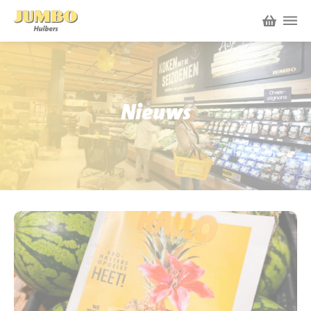
Winkels
P.W.A. Park
Nieuws
Nieuws
Bruïneplein
Acties
Petenbos
Werken bij Jumbo Huibers
Vacatures en Solliciteren
Jumbo.com
Werken en leren