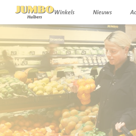
Winkels
Nieuws
Ac
Winkels
P.W.A. Park
Nieuws
Bruïneplein
Acties
Petenbos
Werken bij Jumbo Huibers
Vacatures en Solliciteren
Jumbo.com
Werken en leren