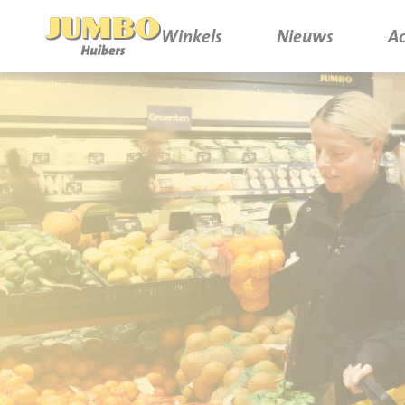
Winkels
Nieuws
Ac
Winkels
P.W.A. Park
Nieuws
Bruïneplein
Acties
Petenbos
Werken bij Jumbo Huibers
Vacatures en Solliciteren
Jumbo.com
Werken en leren