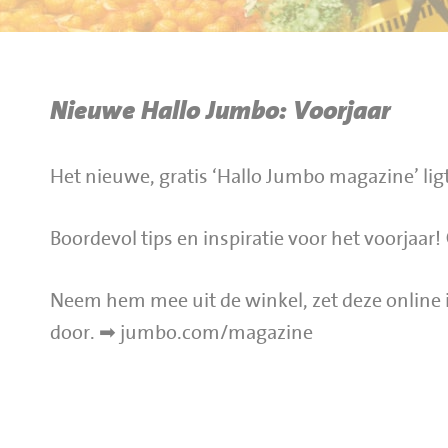
BBQ gigant webshop
Jumbo Huibers Specials
Nieuwe Hallo Jumbo: Voorjaar
Het nieuwe, gratis ‘Hallo Jumbo magazine’ ligt
Boordevol tips en inspiratie voor het voorjaar!
Neem hem mee uit de winkel, zet deze online i
doo
r. ➡
️
jumbo.com/magazine