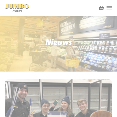
Winkels
P.W.A. Park
Nieuws
Nieuws
Bruïneplein
Acties
Petenbos
Werken bij Jumbo Huibers
Vacatures en Solliciteren
Jumbo.com
Werken en leren