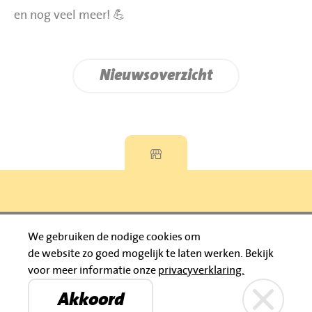
en nog veel meer! 💪
Nieuwsoverzicht
Privacyverklaring
We gebruiken de nodige cookies om
de website zo goed mogelijk te laten werken.
Bekijk
© 2026 Jumbo Huibers
voor meer informatie onze
privacyverklaring.
IBAN: NL92 RABO 0395111021
Bruïneplein
Petenbos
KVK: 30183196
Akkoord
Privacyverklaring