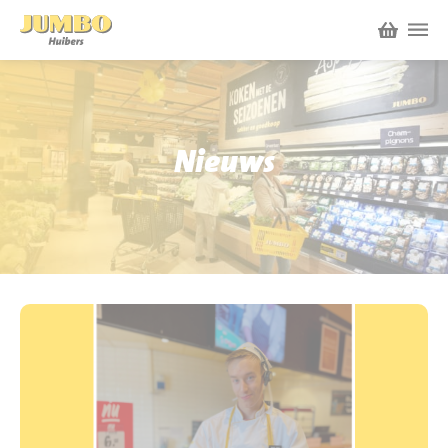
Winkels
P.W.A. Park
Nieuws
Nieuws
Bruïneplein
Acties
Petenbos
Werken bij Jumbo Huibers
Vacatures en Solliciteren
Jumbo.com
Werken en leren