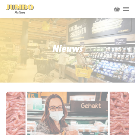
Winkels
P.W.A. Park
Nieuws
Nieuws
Bruïneplein
Acties
Petenbos
Werken bij Jumbo Huibers
Vacatures en Solliciteren
Jumbo.com
Werken en leren