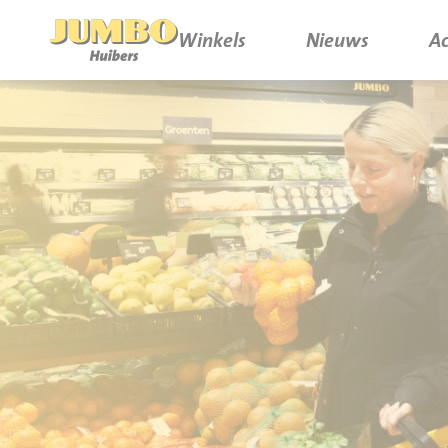
Winkels
Nieuws
Ac
Winkels
P.W.A. Park
Nieuws
Bruïneplein
Acties
Petenbos
Werken bij Jumbo Huibers
Vacatures en Solliciteren
Jumbo.com
Werken en leren