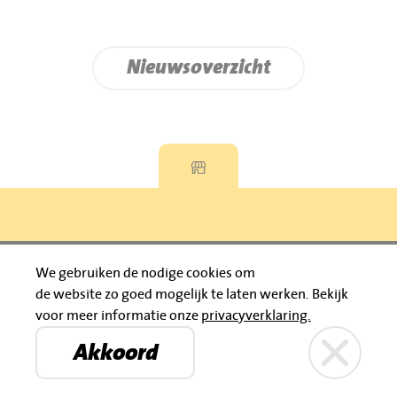
Nieuwsoverzicht
Privacyverklaring
We gebruiken de nodige cookies om
de website zo goed mogelijk te laten werken.
Bekijk
© 2026 Jumbo Huibers
voor meer informatie onze
privacyverklaring.
IBAN: NL92 RABO 0395111021
Bruïneplein
Petenbos
KVK: 30183196
Akkoord
Privacyverklaring
Jumbo Huibers
© 2026 Jumbo Huibers