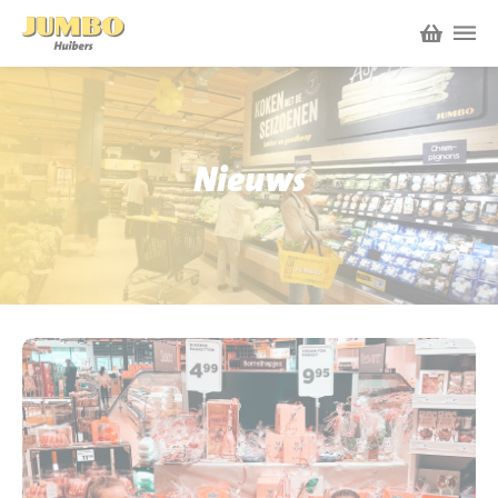
Winkels
P.W.A. Park
Nieuws
Nieuws
Bruïneplein
Acties
Petenbos
Werken bij Jumbo Huibers
Vacatures en Solliciteren
Jumbo.com
Werken en leren