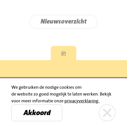
Nieuwsoverzicht
Privacyverklaring
We gebruiken de nodige cookies om
de website zo goed mogelijk te laten werken.
Bekijk
© 2026 Jumbo Huibers
voor meer informatie onze
privacyverklaring.
IBAN: NL92 RABO 0395111021
Bruïneplein
Petenbos
KVK: 30183196
Akkoord
Privacyverklaring
Jumbo Huibers
© 2026 Jumbo Huibers