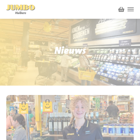
Winkels
P.W.A. Park
Nieuws
Nieuws
Bruïneplein
Acties
Petenbos
Werken bij Jumbo Huibers
Vacatures en Solliciteren
Jumbo.com
Werken en leren