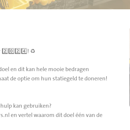
2️⃣0️⃣2️⃣4️⃣! ♻️
oel en dit kan hele mooie bedragen
maat de optie om hun statiegeld te doneren!
a hulp kan gebruiken?
.nl en vertel waarom dit doel één van de