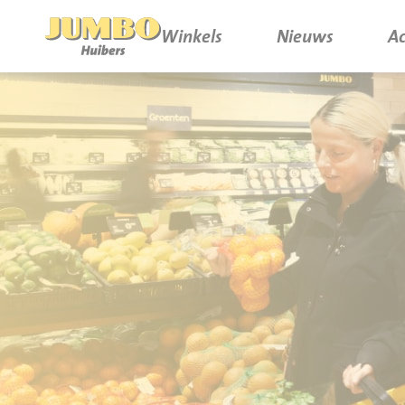
Winkels
Nieuws
Ac
Winkels
P.W.A. Park
Nieuws
Bruïneplein
Acties
Petenbos
Werken bij Jumbo Huibers
Vacatures en Solliciteren
Jumbo.com
Werken en leren