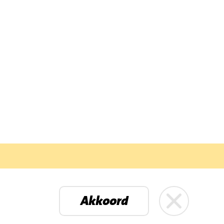
Petenbos
Akkoord
mbo Huibers