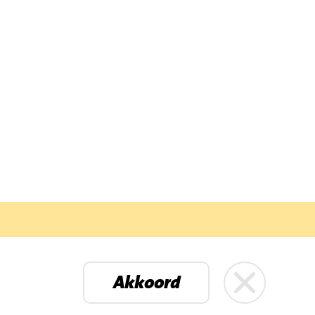
Petenbos
Akkoord
mbo Huibers