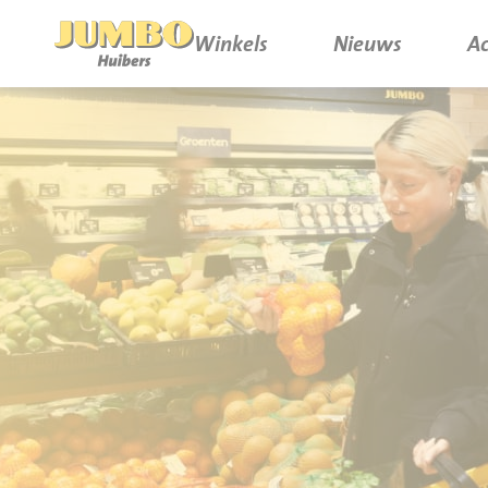
Winkels
Nieuws
Ac
Winkels
P.W.A. Park
Nieuws
Bruïneplein
Acties
Petenbos
Werken bij Jumbo Huibers
Vacatures en Solliciteren
Jumbo.com
Werken en leren