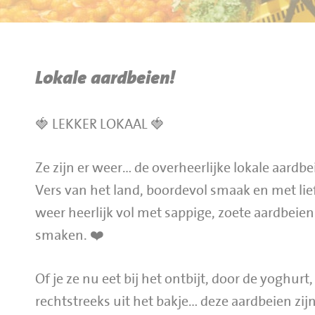
BBQ gigant webshop
Jumbo Huibers Specials
Lokale aardbeien!
🍓 LEKKER LOKAAL 🍓
Ze zijn er weer… de overheerlijke lokale aardb
Vers van het land, boordevol smaak en met lief
weer heerlijk vol met sappige, zoete aardbeien
smaken. ❤️
Of je ze nu eet bij het ontbijt, door de yoghur
rechtstreeks uit het bakje… deze aardbeien zijn