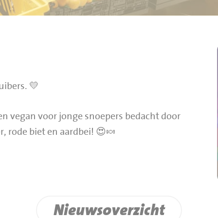
ibers. 💛
j en vegan voor jonge snoepers bedacht door
, rode biet en aardbei! 😍🍬
Nieuwsoverzicht