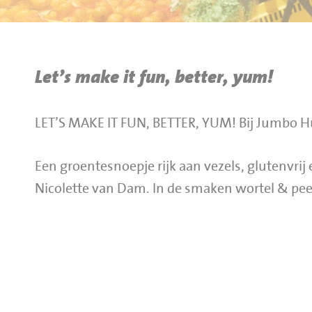
BBQ gigant webshop
Jumbo Huibers Specials
Let’s make it fun, better, yum!
LET’S MAKE IT FUN, BETTER, YUM! Bij Jumbo Hu
Een groentesnoepje rijk aan vezels, glutenvri
Nicolette van Dam. In de smaken wortel & peer