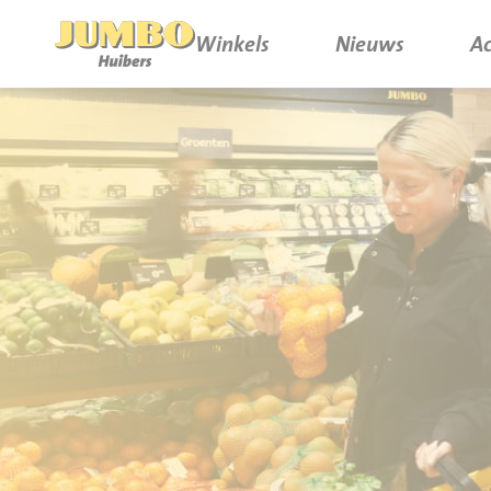
Winkels
Nieuws
Ac
Winkels
P.W.A. Park
Nieuws
Bruïneplein
Acties
Petenbos
Werken bij Jumbo Huibers
Vacatures en Solliciteren
Jumbo.com
Werken en leren