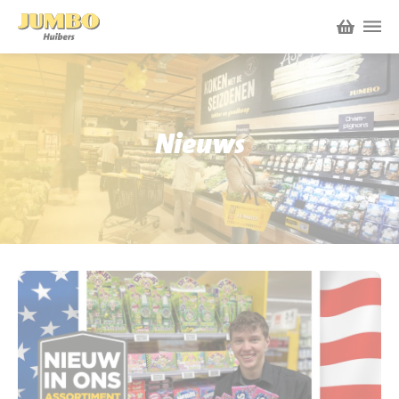
Winkels
P.W.A. Park
Nieuws
Nieuws
Bruïneplein
Acties
Petenbos
Werken bij Jumbo Huibers
Vacatures en Solliciteren
Jumbo.com
Werken en leren