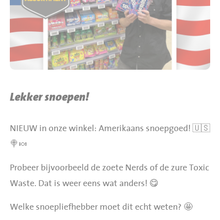
BBQ gigant webshop
Jumbo Huibers Specials
Lekker snoepen!
NIEUW in onze winkel: Amerikaans snoepgoed! 🇺🇸
🍭🍬
Probeer bijvoorbeeld de zoete Nerds of de zure Toxic
Waste. Dat is weer eens wat anders! 😋
Welke snoepliefhebber moet dit echt weten? 🤩