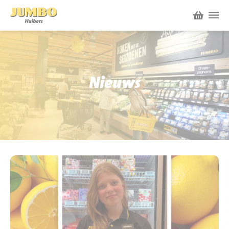
Winkels
P.W.A. Park
Nieuws
Nieuws
Bruïneplein
Acties
Petenbos
Werken bij Jumbo Huibers
Vacatures en Solliciteren
Jumbo.com
Werken en leren