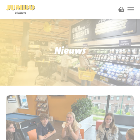
Winkels
P.W.A. Park
Nieuws
Nieuws
Bruïneplein
Acties
Petenbos
Werken bij Jumbo Huibers
Vacatures en Solliciteren
Jumbo.com
Werken en leren