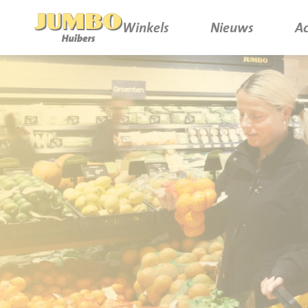
Winkels
Nieuws
Ac
Winkels
P.W.A. Park
Nieuws
Bruïneplein
Acties
Petenbos
Werken bij Jumbo Huibers
Vacatures en Solliciteren
Jumbo.com
Werken en leren