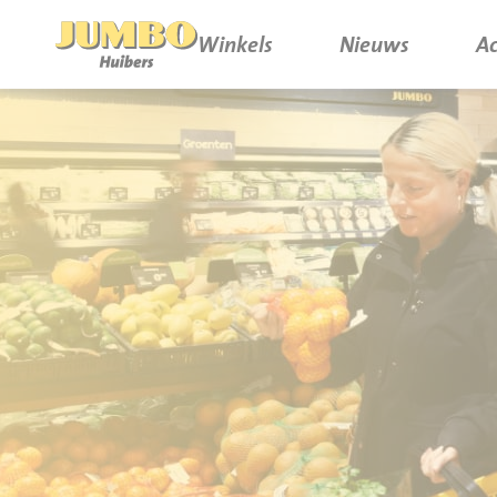
Winkels
Nieuws
Ac
Winkels
P.W.A. Park
Nieuws
Bruïneplein
Acties
Petenbos
Werken bij Jumbo Huibers
Vacatures en Solliciteren
Jumbo.com
Werken en leren