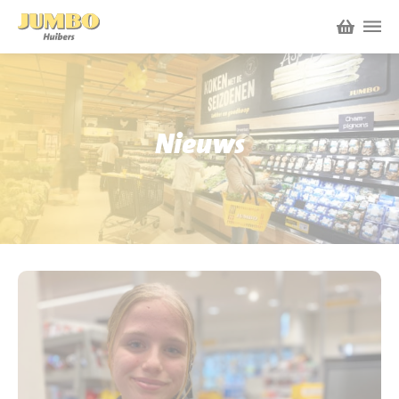
Winkels
P.W.A. Park
Nieuws
Nieuws
Bruïneplein
Acties
Petenbos
Werken bij Jumbo Huibers
Vacatures en Solliciteren
Jumbo.com
Werken en leren