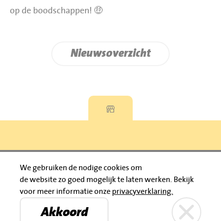
op de boodschappen! 🤑
Nieuwsoverzicht
Privacyverklaring
We gebruiken de nodige cookies om
de website zo goed mogelijk te laten werken.
Bekijk
© 2026 Jumbo Huibers
voor meer informatie onze
privacyverklaring.
IBAN: NL92 RABO 0395111021
Bruïneplein
Petenbos
KVK: 30183196
Akkoord
Privacyverklaring