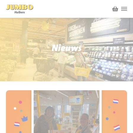
Winkels
P.W.A. Park
Nieuws
Nieuws
Bruïneplein
Acties
Petenbos
Werken bij Jumbo Huibers
Vacatures en Solliciteren
Jumbo.com
Werken en leren