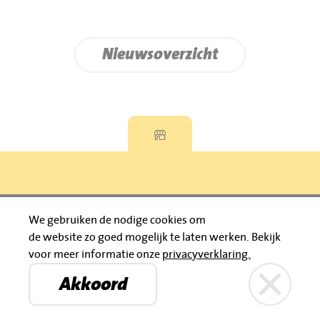
Nieuwsoverzicht
Privacyverklaring
We gebruiken de nodige cookies om
de website zo goed mogelijk te laten werken.
Bekijk
© 2026 Jumbo Huibers
voor meer informatie onze
privacyverklaring.
IBAN: NL92 RABO 0395111021
Bruïneplein
Petenbos
KVK: 30183196
Akkoord
Privacyverklaring
Jumbo Huibers
© 2026 Jumbo Huibers