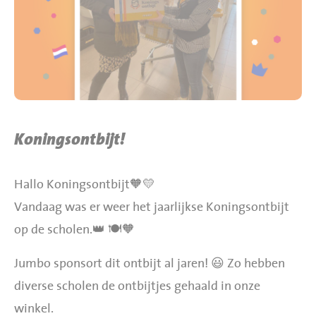
BBQ gigant webshop
Jumbo Huibers Specials
Koningsontbijt!
Hallo Koningsontbijt🧡💛
Vandaag was er weer het jaarlijkse Koningsontbijt
op de scholen.👑 🍽🧡
Jumbo sponsort dit ontbijt al jaren! 😃 Zo hebben
diverse scholen de ontbijtjes gehaald in onze
winkel.