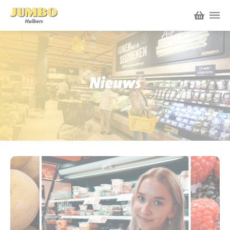
Winkels
P.W.A. Park
Nieuws
Nieuws
Bruïneplein
Acties
Petenbos
Werken bij Jumbo Huibers
Vacatures en Solliciteren
Jumbo.com
Werken en leren