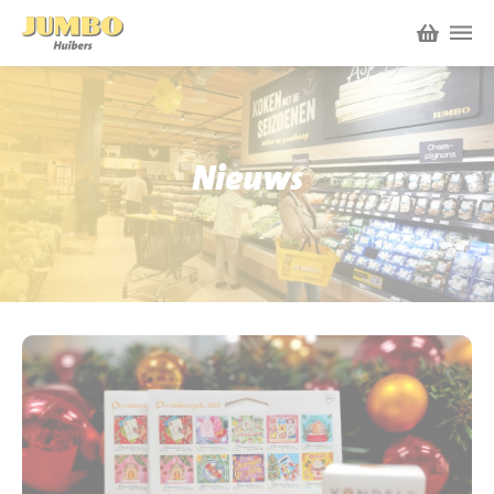
Winkels
P.W.A. Park
Nieuws
Nieuws
Bruïneplein
Acties
Petenbos
Werken bij Jumbo Huibers
Vacatures en Solliciteren
Jumbo.com
Werken en leren