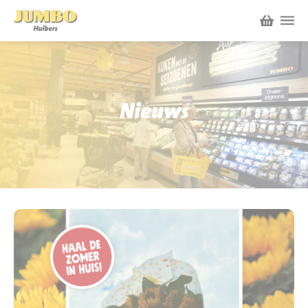
Winkels
P.W.A. Park
Nieuws
Nieuws
Bruïneplein
Acties
Petenbos
Werken bij Jumbo Huibers
Vacatures en Solliciteren
Jumbo.com
Werken en leren